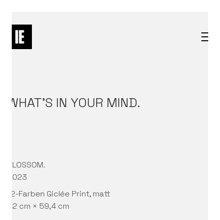
WHAT’S IN YOUR MIND.
BLOSSOM.
2023
12-Farben Giclée Print, matt
42 cm × 59,4 cm