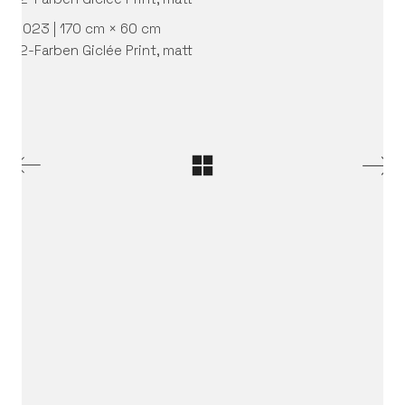
2023 | 170 cm × 60 cm
12-Farben Giclée Print, matt
Get in touch.
IRIS EDINGER | Visual Artist
kontakt@iris-edinger.de